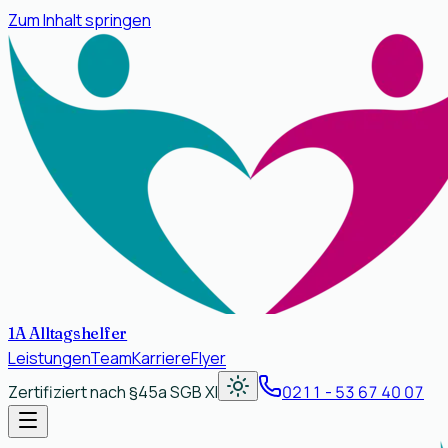
Zum Inhalt springen
1A Alltagshelfer
Leistungen
Team
Karriere
Flyer
Zertifiziert nach
§45a SGB XI
0211 - 53 67 40 07