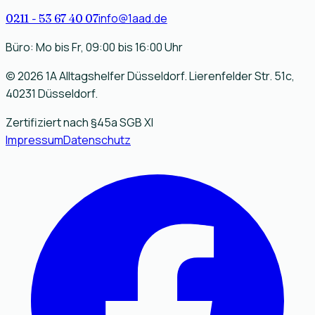
info@1aad.de
0211 - 53 67 40 07
Büro: Mo bis Fr,
09:00
bis
16:00
Uhr
©
2026
1A Alltagshelfer Düsseldorf
.
Lierenfelder Str. 51c
,
40231
Düsseldorf
.
Zertifiziert nach §45a SGB XI
Impressum
Datenschutz