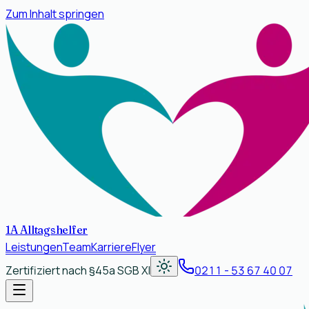
Zum Inhalt springen
1A Alltagshelfer
Leistungen
Team
Karriere
Flyer
Zertifiziert nach
§45a SGB XI
0211 - 53 67 40 07