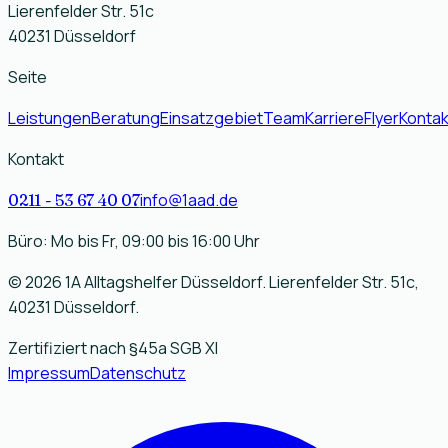
Lierenfelder Str. 51c
40231
Düsseldorf
Seite
Leistungen
Beratung
Einsatzgebiet
Team
Karriere
Flyer
Kontak
Kontakt
info@1aad.de
0211 - 53 67 40 07
Büro: Mo bis Fr,
09:00
bis
16:00
Uhr
©
2026
1A Alltagshelfer Düsseldorf
.
Lierenfelder Str. 51c
,
40231
Düsseldorf
.
Zertifiziert nach §45a SGB XI
Impressum
Datenschutz